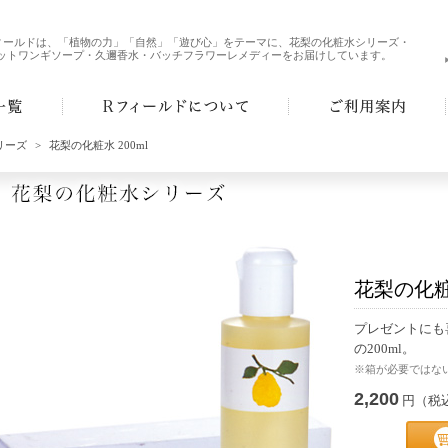
ィールドは、「植物の力」「自然」「遊び心」をテーマに、花梨の化粧水シリーズ・
ットワンギソープ・久邇香水・バッチフラワーレメディーをお届けしています。
リーズ
>
花梨の化粧水 200ml
花梨の化粧水
プレゼントにも
の200ml。
※箱が必要ではな
2,200
円（税