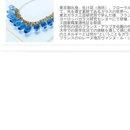
東京都出身。生け花（池坊）、フローラ
て、光を通す素材であるガラスの世界へ
東京ガラス工芸研究所で学んだ後、フラ
ヨーロッパガラス研究センターにて研修
ス国家職業適性証を取得。
小学生の頃のフランス・アラブ文化圏の
大学での留学生活での体験を通して感じ得
のエネルギーとは何か”ということをガラ
フランスのロレーヌ地方ヴァンヌ・ル・