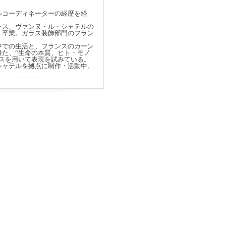
ルコーディネーターの経歴を経
。
ンス、ヴァンヌ・ル・シャテルの
、卒業。ガラス装飾部門のフラン
中での生活と、フランスのカーン
た、“生命の本質、ヒト・モノ
スを用いて表現を試みている。
シャテルを拠点に制作・活動中。